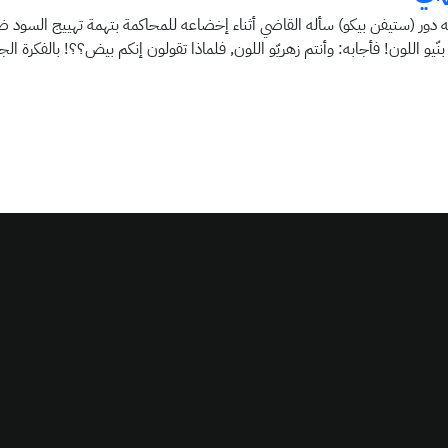
 دور (ستيفن بيكو) سأله القاضي أثناء إخضاعه للمحاكمة بتهمة تهييج السود ض
يو اللون! فأجابه: وأنتم زهريّو اللون, فلماذا تقولون إنكم بيض؟؟! بالفكرة ال