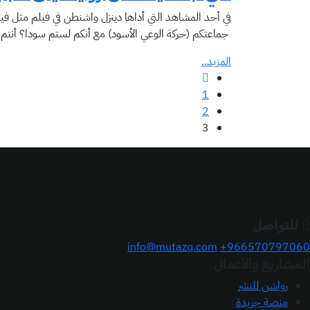
في أحد المشاهد التي أداها دينزل واشنطن في فيلم مثل فيه
جماعتكم (حركة الوعي الأسود) مع أنكم لستم سودا؟ أنتم بنّ
المزيد..
1
2
3
للتواصل
info@mutazq.com
966570797060+
المشاريع والأعمال
رواشن للنشر
منصة جريدة