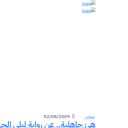
تدوين
02/08/2009
هيَ جاهلية.. عن رواية ليلى الج