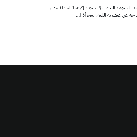
د الحكومة البيضاء في جنوب إفريقيا: لماذا تسمى
جارحة عن عنصرية اللون, وبجرأة […]